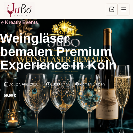
Kreativ Events
Weingläser
bemalen Premium
Experience in Köln
Do., 27. Aug. 2026
18:00
Uhr
Plomari Garden
59,90 €