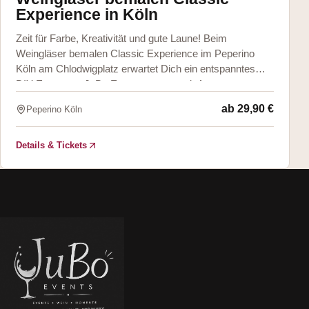
Experience in Köln
Zeit für Farbe, Kreativität und gute Laune! Beim
Weingläser bemalen Classic Experience im Peperino
Köln am Chlodwigplatz erwartet Dich ein entspanntes
DIY Event von JuBo Events & more mit An
ab
29,90 €
Peperino Köln
Details & Tickets