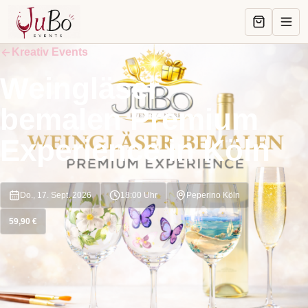
Kreativ Events
Weingläser
bemalen Premium
Experience in Köln
Do., 17. Sept. 2026
18:00
Uhr
Peperino Köln
59,90 €