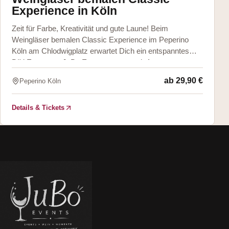
Experience in Köln
Zeit für Farbe, Kreativität und gute Laune! Beim
Weingläser bemalen Classic Experience im Peperino
Köln am Chlodwigplatz erwartet Dich ein entspanntes
DIY Event von JuBo Events & more mit An
ab
29,90 €
Peperino Köln
Details & Tickets