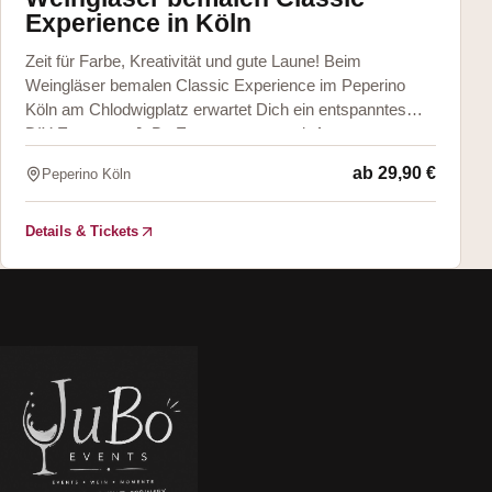
Experience in Köln
Zeit für Farbe, Kreativität und gute Laune! Beim
Weingläser bemalen Classic Experience im Peperino
Köln am Chlodwigplatz erwartet Dich ein entspanntes
DIY Event von JuBo Events & more mit An
ab
29,90 €
Peperino Köln
Details & Tickets