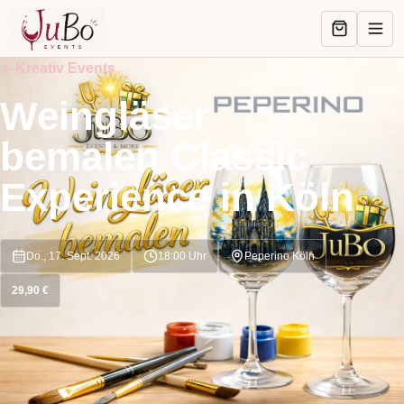
Kreativ Events
Weingläser
bemalen Classic
Experience in Köln
Do., 17. Sept. 2026
18:00
Uhr
Peperino Köln
29,90 €