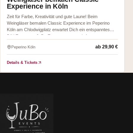
Experience in Köln
Zeit für Farbe, Kreativität und gute Laune! Beim
Weingläser bemalen Classic Experience im Peperino
Köln am Chlodwigplatz erwartet Dich ein entspanntes
DIY Event von JuBo Events & more mit An
ab
29,90 €
Peperino Köln
Details & Tickets