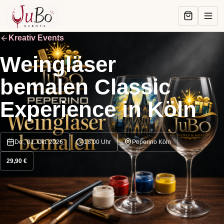
Kreativ Events
Weingläser
bemalen Classic
Experience in Köln
Do., 01. Okt. 2026
18:00
Uhr
Peperino Köln
29,90 €